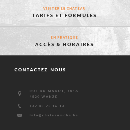
PAGES
VISITER LE CHÂTEAU
TARIFS ET FORMULES
POURRAIE
EN PRATIQUE
VOUS
ACCÈS & HORAIRES
INTÉRESSE
CONTACTEZ-NOUS
Adresse
RUE DU MADOT, 101A
4520 WANZE
Téléphone
+32 85 25 16 13
E-
info@chateaumoha.be
mail