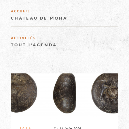
CHÂTEAU
EXPLOREZ
ACCUEIL
FÉODAL
CHÂTEAU DE MOHA
LE
DE
ACTIVITÉS
MOHA
TOUT L’AGENDA
CHÂTEAU
INFORMAT
PRINCIPA
Le 14 juin 2026
DATE