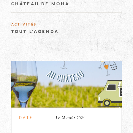
EXPLOREZ
DE
CHÂTEAU DE MOHA
LE
MOHA
ACTIVITÉS
TOUT L’AGENDA
CHÂTEAU
INFORMAT
PRINCIPA
Le 28 août 2025
DATE