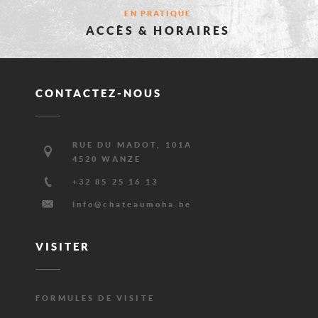
EN PRATIQUE
VOUS
ACCÈS & HORAIRES
INTÉRESSE
CONTACTEZ-NOUS
Adresse
RUE DU MADOT, 101A
4520 WANZE
Téléphone
+32 85 25 16 13
E-
info@chateaumoha.be
mail
VISITER
FORMULES DE VISITE