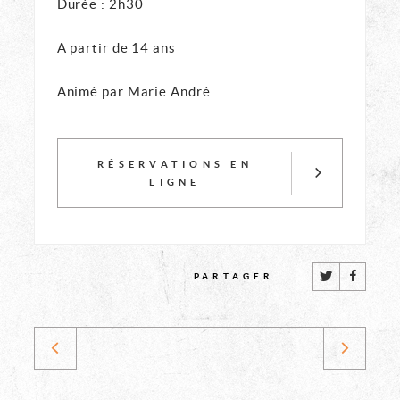
Durée : 2h30
A partir de 14 ans
Animé par Marie André.
RÉSERVATIONS EN
LIGNE
CET
PARTAGER
ÉVÉNÈNEMENT
DÉCOUVRE
SUR
Balade
Prom
ÉVÉNEMENT
ÉVÉNEMENT
ancêtre:
Artis
LES
Balade
Balad
MÉDIAS
PRÉCÉDENT
SUIVANT
"la
artis