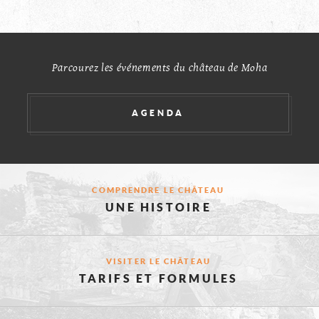
D'AUTRES
féodale"
à
SOCIAUX
OLD
Moha
ET
ÉVÉNEMEN
YOUNG
Parcourez les événements du château de Moha
TIMERS
2025
AGENDA
CES
COMPRENDRE LE CHÂTEAU
UNE HISTOIRE
PAGES
VISITER LE CHÂTEAU
TARIFS ET FORMULES
POURRAIE