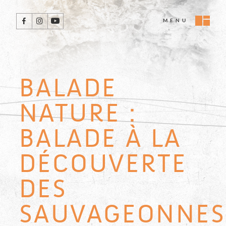
Passer
directement
Retrouvez-
MENU
au
nous
contenu
sur
ces
réseaux
sociaux
BALADE
NATURE :
BALADE À LA
DÉCOUVERTE
DES
SAUVAGEONNES