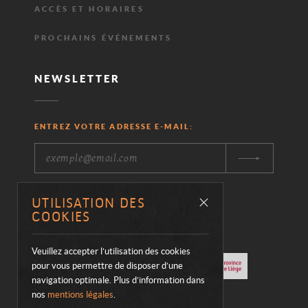
ACCÈS ET HORAIRES
PROCHAINS ÉVÉNEMENTS
NEWSLETTER
ENTREZ VOTRE ADRESSE E-MAIL:
UTILISATION DES
NOS PARTENAIRES
COOKIES
Veuillez accepter l’utilisation des cookies
Visiter
Visiter
Visiter
Visiter
pour vous permettre de disposer d’une
navigation optimale. Plus d’information dans
le
le
le
le
nos
mentions légales
.