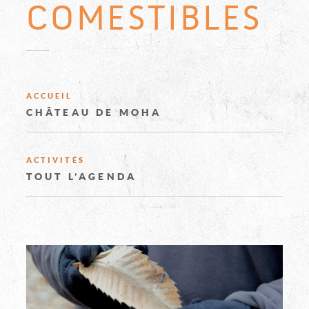
-
COMESTIBLES
CH
FÉ
EXPLOREZ
ACCUEIL
DE
CHÂTEAU DE MOHA
LE
M
ACTIVITÉS
TOUT L’AGENDA
CHÂTEAU
INFORMAT